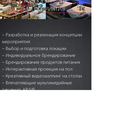
КОРПОРАТИВНЫЕ
МЕРОПРИЯТИЯ
– Разработка и реализация концепции
мероприятия
– Выбор и подготовка локации
– Индивидуальное брендирование
– Брендирование продуктов питания
– Интерактивная проекция на пол
– Креативный видеомэппинг на столах
– Впечатляющие мультимедийные
решения, AR/VR
– Индивидуальный подход к
развлечениям
– Реклама событий в социальных сетях
– Перформансы и выступления артистов